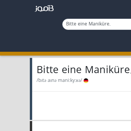
Bitte eine Maniküre
/bɪtə aɪnə maniːkyːʁə/