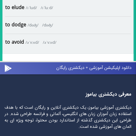
to elude
/ɪˈlud/
/ɪˈluːd/
to dodge
/dɑʤ/
/dɒʤ/
to avoid
/əˈvɔɪd/
/əˈvɔɪd/
دانلود اپلیکیشن آموزشی + دیکشنری رایگان
معرفی دیکشنری بیاموز
دیکشنری آموزشی بیاموز، یک دیکشنری آنلاین و رایگان است که با هدف
استفاده زبان آموزان زبان های انگلیسی، آلمانی و فرانسه طراحی شده. در
طراحی این دیکشنری گذشته از استاندارد بودن محتوا، توجه ویژه ای به
المان های آموزشی شده است.