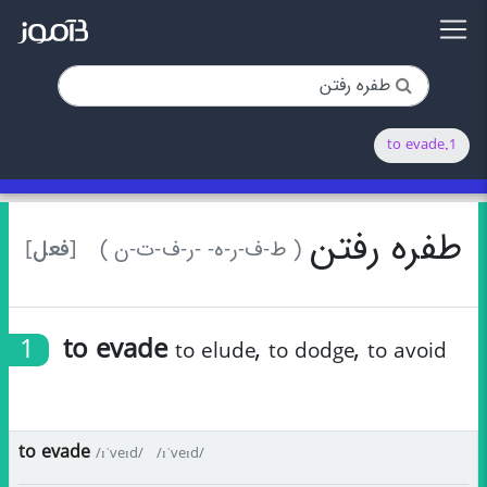
1.to evade
طفره رفتن
[فعل]
( ط-ف-ر-ه- -ر-ف-ت-ن )
1
to evade
,
,
to elude
to dodge
to avoid
to evade
/ɪˈveɪd/
/ɪˈveɪd/