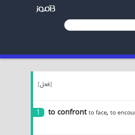
[فعل]
1
to confront
,
to face
to encou