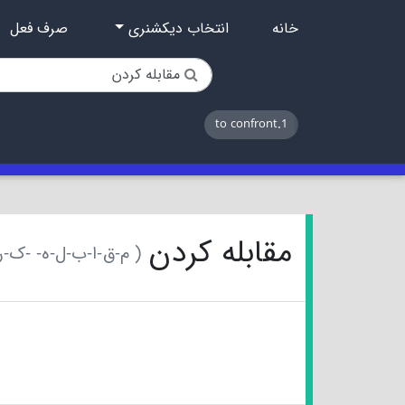
خانه
انتخاب دیکشنری
صرف فعل
1.to confront
مقابله کردن
( م-ق-ا-ب-ل-ه- -ک-ر-د-ن )