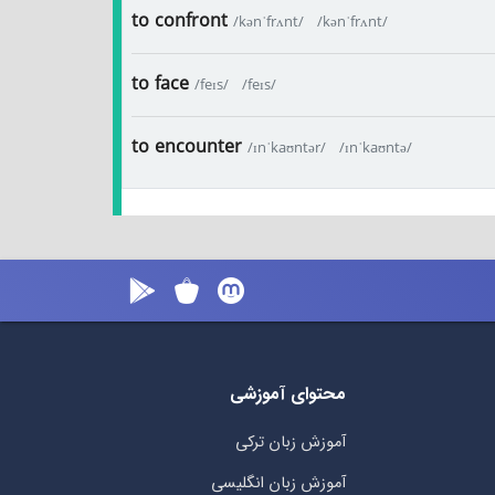
to confront
/kənˈfrʌnt/
/kənˈfrʌnt/
to face
/feɪs/
/feɪs/
to encounter
/ɪnˈkaʊntər/
/ɪnˈkaʊntə/
محتوای آموزشی
آموزش زبان ترکی
آموزش زبان انگلیسی