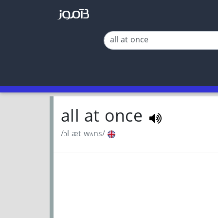
all at once
/ɔl æt wʌns/