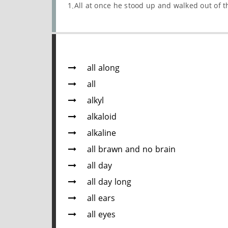
1.All at once he stood up and walked out of 
all along
all
alkyl
alkaloid
alkaline
all brawn and no brain
all day
all day long
all ears
all eyes