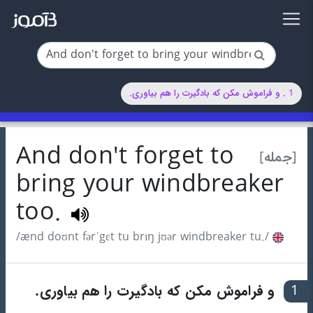
1 . و فراموش مکن که بادگیرت را هم بیاوری.
And don't forget to
[جمله]
bring your windbreaker
too.
/ænd doʊnt fərˈgɛt tu brɪŋ jʊər windbreaker tu./
1
و فراموش مکن که بادگیرت را هم بیاوری.