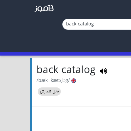
back catalog
/bæk ˈkætəˌlɔg/
قابل شمارش