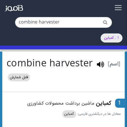
1 . کمباین
combine harvester
[اسم]
قابل شمارش
1
کمباین
ماشین برداشت محصولات کشاورزی
معادل ها در دیکشنری فارسی:
کمباین