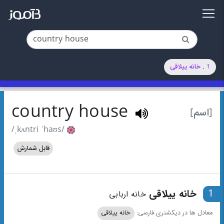
1 . خانه ییلاقی
country house
[اسم]
/ˌkʌntri ˈhaʊs/
قابل شمارش
1
خانه ییلاقی
خانه اربابی
معادل ها در دیکشنری فارسی:
خانه ییلاقی