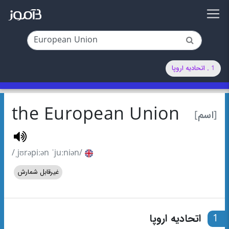
1 . اتحادیه اروپا
the European Union
[اسم]
/ˌjʊrəpiːən ˈjuːniən/
غیرقابل شمارش
1
اتحادیه اروپا