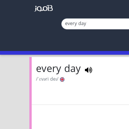
every day
/ˈɛvəri deɪ/