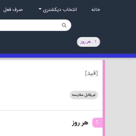
خانه
انتخاب دیکشنری
صرف فعل
1 . هر روز
[قید]
غیرقابل مقایسه
1
هر روز