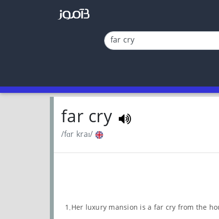
far cry
/fɑr kraɪ/
1.Her luxury mansion is a far cry from the h