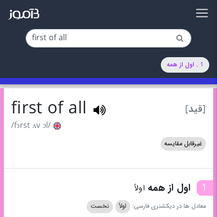
1 . اول از همه
first of all
[قید]
/fɜrst ʌv ɔl/
غیرقابل مقایسه
1
اول از همه
اولاً
معادل ها در دیکشنری فارسی:
اولاً
نخست