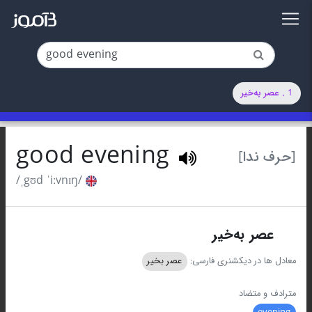
1 . عصر به‌خیر
good evening
[حرف ندا]
/ˌgʊd ˈiːvnɪŋ/
1
عصر به‌خیر
معادل ها در دیکشنری فارسی:
عصر بخیر
مترادف و متضاد