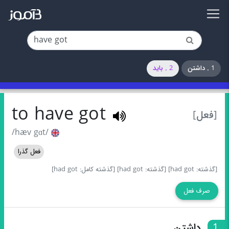
1 . داشتن
2 . باید
to have got
[فعل]
/hæv gɑt/
فعل گذرا
[گذشته: had got]
[گذشته: had got]
[گذشته کامل: had got]
صرف فعل
1
داشتن