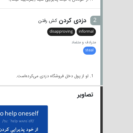
2
دزدی کردن
کش رفتن
disapproving
informal
مترادف و متضاد
steal
1. او از پول دخل فروشگاه دزدی می‌کرده‌است.
تصاویر