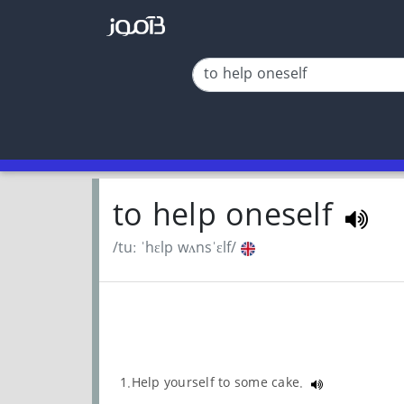
to help oneself
/tuː ˈhɛlp wʌnsˈɛlf/
1.Help yourself to some cake.