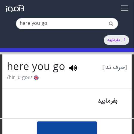
1 . بفرمایید
here you go
[حرف ندا]
/hir ju goʊ/
1
بفرمایید