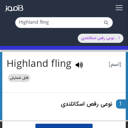
1 . نوعی رقص اسکاتلندی
Highland fling
[اسم]
قابل شمارش
1
نوعی رقص اسکاتلندی