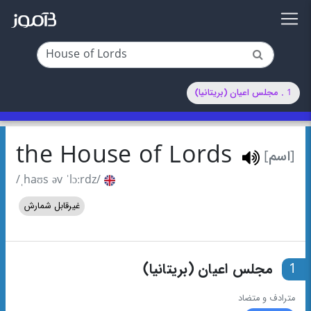
1 . مجلس اعیان (بریتانیا)
the House of Lords
[اسم]
/ˌhaʊs əv ˈlɔːrdz/
غیرقابل شمارش
1
مجلس اعیان (بریتانیا)
مترادف و متضاد