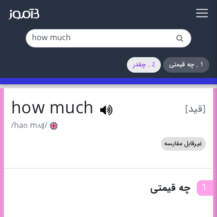
1 . چه قیمتی
2 . چقدر
how much
[قید]
/haʊ mʌʧ/
غیرقابل مقایسه
1
چه قیمتی