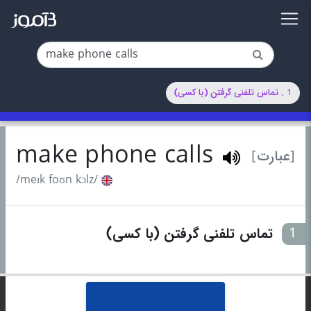
1 . تماس تلفنی گرفتن (با کسی)
make phone calls
[عبارت]
/meɪk foʊn kɔlz/
1
تماس تلفنی گرفتن (با کسی)