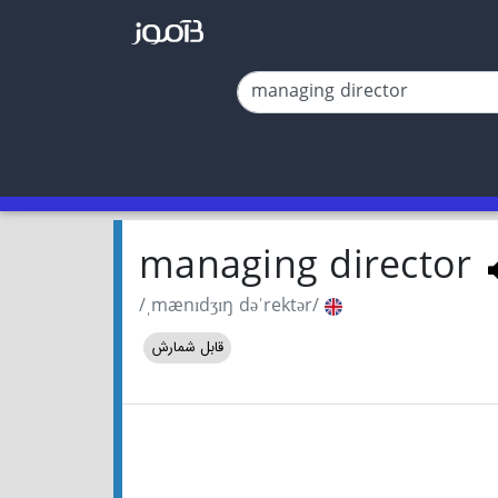
managing director
/ˌmænɪdʒɪŋ dəˈrektər/
قابل شمارش