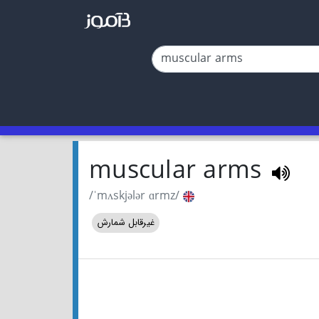
muscular arms
/ˈmʌskjələr ɑrmz/
غیرقابل شمارش