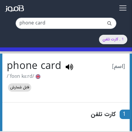
1 . کارت تلفن
phone card
[اسم]
/ˈfoʊn kɑːrd/
قابل شمارش
1
کارت تلفن