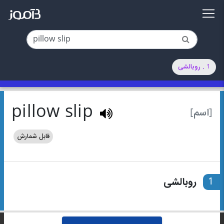
1 . روبالشی
pillow slip
[اسم]
قابل شمارش
1
روبالشی