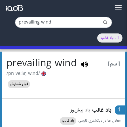
1 . باد غالب
prevailing wind
[اسم]
/prɪˈveɪlɪŋ wɪnd/
قابل شمارش
1
باد غالب
باد بیش‌وز
معادل ها در دیکشنری فارسی:
باد غالب