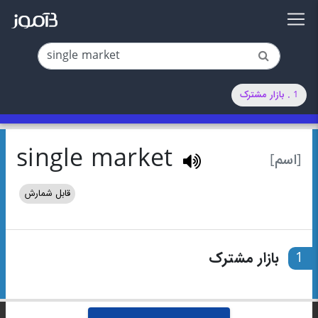
1 . بازار مشترک
single market
[اسم]
قابل شمارش
1
بازار مشترک