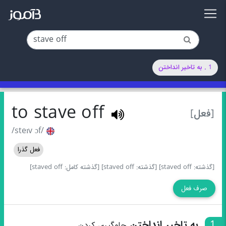
1 . به تاخیر انداختن
to stave off
[فعل]
/steɪv ɔf/
فعل گذرا
[گذشته: staved off]
[گذشته: staved off]
[گذشته کامل: staved off]
صرف فعل
1
به تاخیر انداختن
جلوگیری کردن