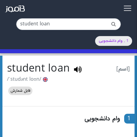
1 . وام دانشجویی
student loan
[اسم]
/ˈstudənt loʊn/
قابل شمارش
1
وام دانشجویی