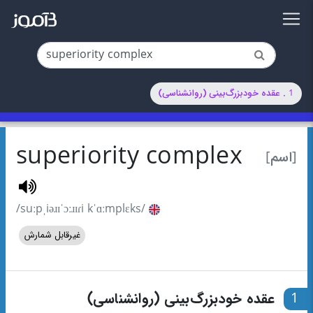
1 . عقده خودبزرگ‌بینی (روانشناسی)
superiority complex
[اسم]
/suːpˌiəɹɪˈɔːɹɪɾi kˈɑːmplɛks/
غیرقابل شمارش
1
عقده خودبزرگ‌بینی (روانشناسی)