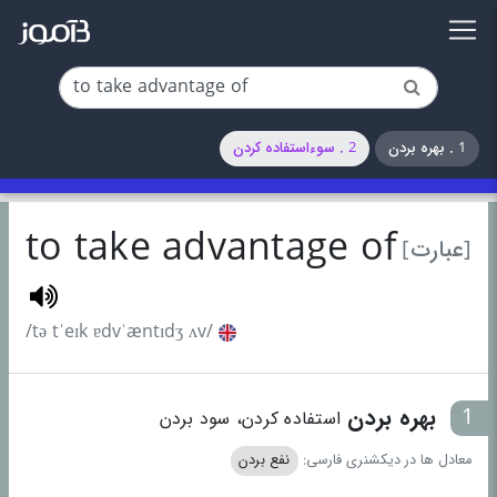
1 . بهره بردن
2 . سوءاستفاده کردن
to take advantage of
[عبارت]
/tə tˈeɪk ɐdvˈæntɪdʒ ʌv/
1
بهره بردن
استفاده کردن، سود بردن
معادل ها در دیکشنری فارسی:
نفع بردن