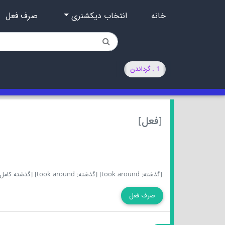
خانه
انتخاب دیکشنری
صرف فعل
1 . گرداندن
[فعل]
[گذشته: took around]
[گذشته: took around]
[گذشته کامل: aken around
صرف فعل