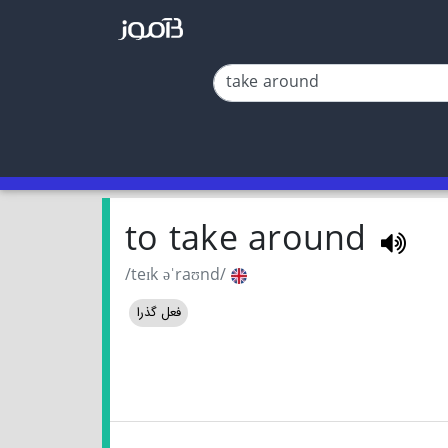
to take around
/teɪk əˈraʊnd/
فعل گذرا