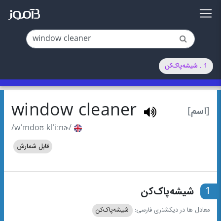
1 . شیشه‌پاک‌کن
window cleaner
[اسم]
/wˈɪndoʊ klˈiːnɚ/
قابل شمارش
1
شیشه‌پاک‌کن
معادل ها در دیکشنری فارسی:
شیشه‌پاک‌کن