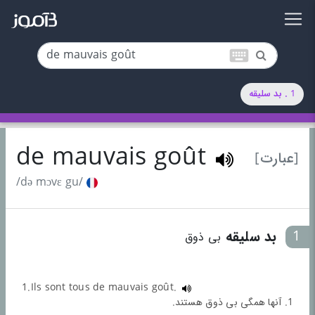
keyboard
1 . بد سلیقه
de mauvais goût
[عبارت]
/də mɔvɛ gu/
1
بد سلیقه
بی ذوق
1.Ils sont tous de mauvais goût.
1. آنها همگی بی ذوق هستند.