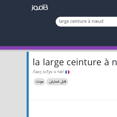
la large ceinture 
/laʀʒ sɛ̃tyʀ ɑ nø/
قابل شمارش
مونث