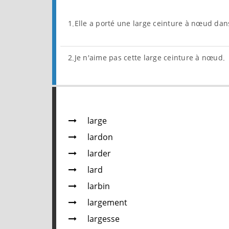
1.Elle a porté une large ceinture à nœud dan
2.Je n'aime pas cette large ceinture à nœud.
large
lardon
larder
lard
larbin
largement
largesse