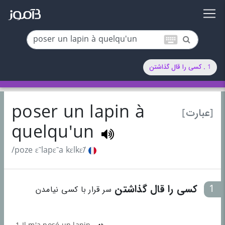
keyboard
1 . کسی را قال گذاشتن
poser un lapin à
[عبارت]
quelqu'un
/poze ɛ̃ lapɛ̃ a kɛlkɛ̃/
1
کسی را قال گذاشتن
سر قرار با کسی نیامدن