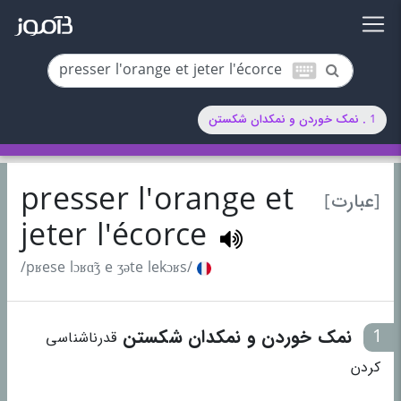
keyboard
1 . نمک خوردن و نمکدان شکستن
presser l'orange et
[عبارت]
jeter l'écorce
/pʁese lɔʁɑ̃ʒ e ʒəte lekɔʁs/
1
نمک خوردن و نمکدان شکستن
قدرناشناسی
کردن