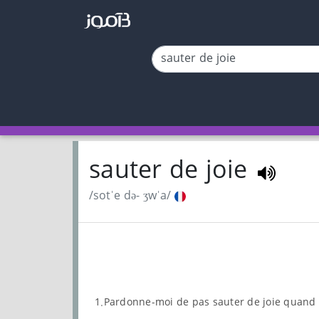
sauter de joie
/sotˈe də- ʒwˈa/
1.Pardonne-moi de pas sauter de joie quand 