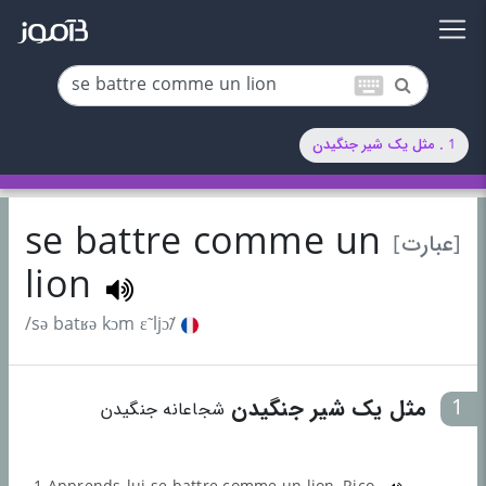
keyboard
1 . مثل یک شیر جنگیدن
se battre comme un
[عبارت]
lion
/sə batʁə kɔm ɛ̃ ljɔ̃/
1
مثل یک شیر جنگیدن
شجاعانه جنگیدن