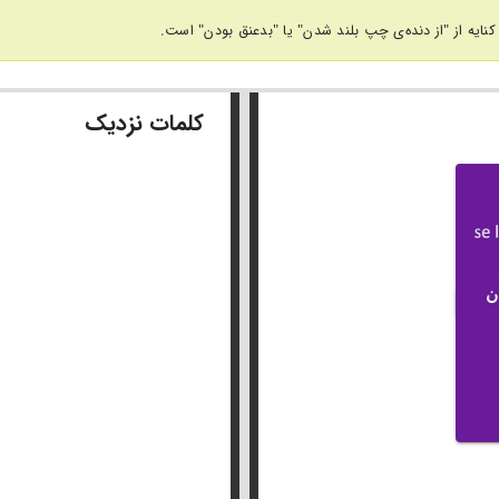
نایه از "از دنده‌ی چپ بلند شدن" یا "بدعنق بودن" است.
کلمات نزدیک