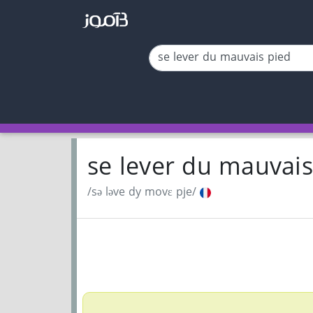
se lever du mauvai
/sə ləve dy movɛ pje/