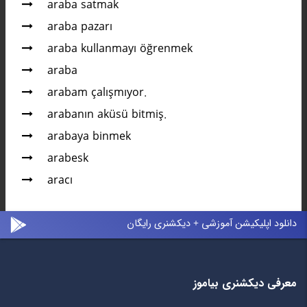
araba satmak
araba pazarı
araba kullanmayı öğrenmek
araba
arabam çalışmıyor.
arabanın aküsü bitmiş.
arabaya binmek
arabesk
aracı
دانلود اپلیکیشن آموزشی + دیکشنری رایگان
معرفی دیکشنری بیاموز