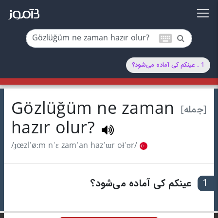
keyboard
1 . عینکم کی آماده می‌شود؟
Gözlüğüm ne zaman
[جمله]
hazır olur?
/ɟœzlˈøːm nˈɛ zamˈan hazˈɯr oɫˈʊr/
1
عینکم کی آماده می‌شود؟