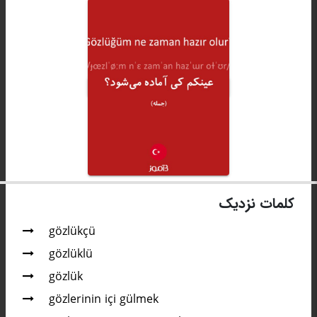
کلمات نزدیک
gözlükçü
gözlüklü
gözlük
gözlerinin içi gülmek