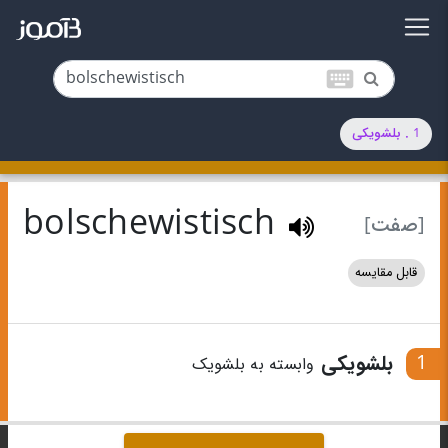
keyboard
1 . بلشویکی
bolschewistisch
[صفت]
قابل مقایسه
1
بلشویکی
وابسته به بلشویک