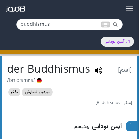
keyboard
1 . آیین بودایی
der Buddhismus
[اسم]
/bʊˈdɪsmʊs/
غیرقابل شمارش
مذکر
[ملکی: Buddhismus]
1
آیین بودایی
بودیسم