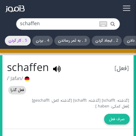
keyboard
2 . ایجاد کردن
3 . به ثمر رساندن
4 . بردن
5 . کار کردن
schaffen
[فعل]
/ˈʃafən/
فعل گذرا
[گذشته: schafft]
[گذشته: schafft]
[گذشته کامل: geschafft]
[فعل کمکی: haben ]
صرف فعل