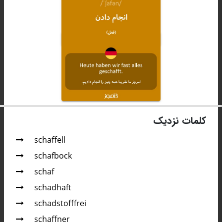
کلمات نزدیک
schaffell
schafbock
schaf
schad­haft
schadstofffrei
schaffner