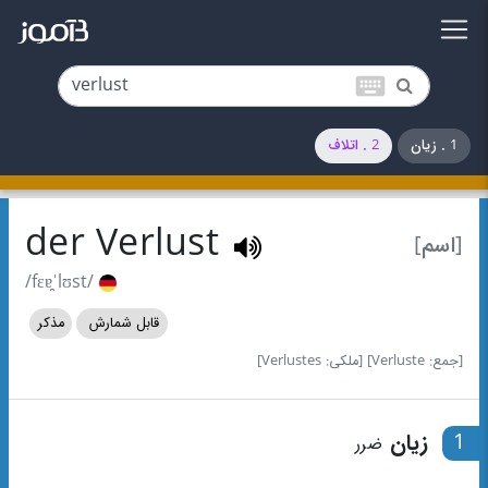
keyboard
1 . زیان
2 . اتلاف
der Verlust
[اسم]
/fɛɐ̯ˈlʊst/
قابل شمارش
مذکر
[جمع: Verluste]
[ملکی: Verlustes]
1
زیان
ضرر