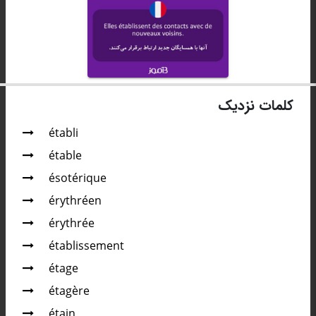
کلمات نزدیک
établi
étable
ésotérique
érythréen
érythrée
établissement
étage
étagère
étain