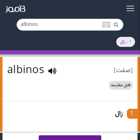
keyboard
1 . زال
albinos
[صفت]
قابل مقایسه
1
زال