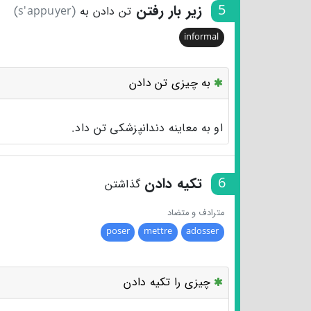
5
زیر بار رفتن
تن دادن به
(s'appuyer)
informal
به چیزی تن دادن
او به معاینه دندانپزشکی تن داد.
6
تکیه دادن
گذاشتن
مترادف و متضاد
poser
mettre
adosser
چیزی را تکیه دادن