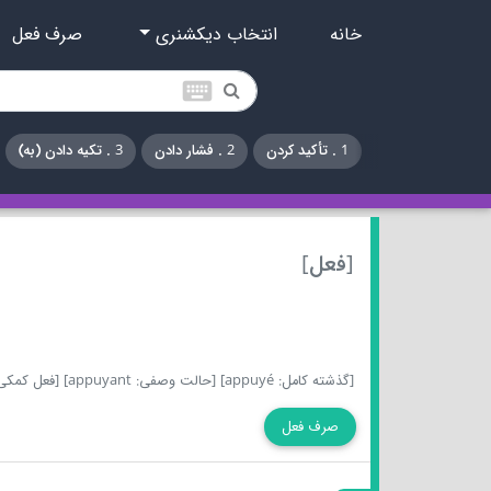
خانه
انتخاب دیکشنری
صرف فعل
keyboard
1 . تأکید کردن
2 . فشار دادن
3 . تکیه دادن (به)
[فعل]
[گذشته کامل: appuyé]
[حالت وصفی: appuyant]
[فعل کمکی: voir
صرف فعل