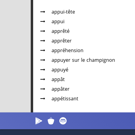
appui-tête
appui
apprêté
apprêter
appréhension
appuyer sur le champignon
appuyé
appât
appâter
appétissant