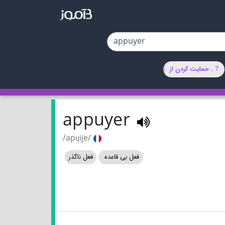
7 . حمایت کردن از
appuyer
/apɥije/
فعل بی قاعده
فعل ناگذر