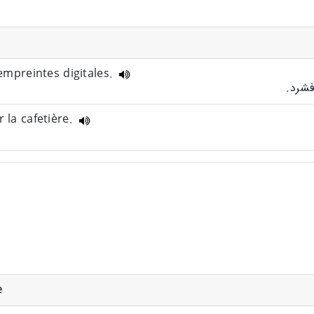
'empreintes digitales.
 la cafetière.
e