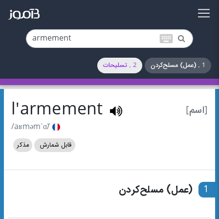
keyboard
1 . (عمل) مسلح‌کردن
2 . تسلیحات
l'armement
[اسم]
/aʁməmˈɑ̃/
قابل شمارش
مذکر
1
(عمل) مسلح‌کردن