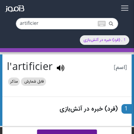
keyboard
1 . (فرد) خبره در آتش‌بازی
l'artificier
[اسم]
قابل شمارش
مذکر
1
(فرد) خبره در آتش‌بازی